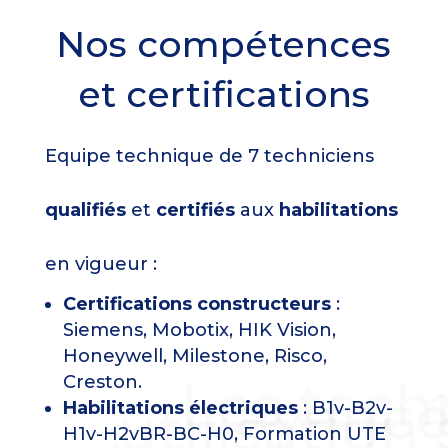
Nos compétences
et certifications
Equipe technique de 7 techniciens
qualifiés
et
certifiés
aux
habilitations
en vigueur :
Certifications constructeurs
:
Siemens, Mobotix, HIK Vision,
Honeywell, Milestone, Risco,
Les tech
Creston.
avancé
utilisation
Habilitations électriques
: B1v-B2v-
H1v-H2vBR-BC-H0, Formation UTE