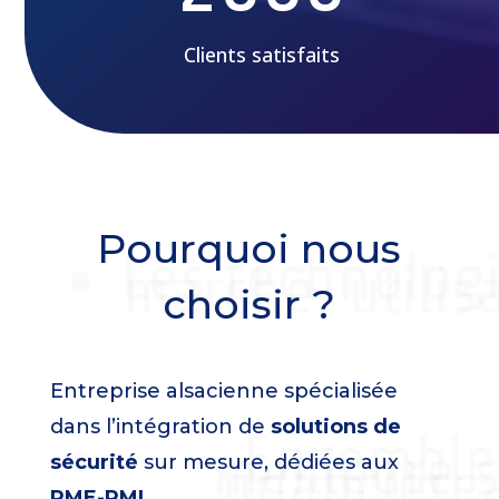
Clients satisfaits
Pourquoi nous
Les technolog
marché, utilisa
choisir ?
Entreprise alsacienne spécialisée
dans l’intégration de
solutions de
Ensemble,
meilleure 
financière
sécurité
sur mesure, dédiées aux
PME-PMI.